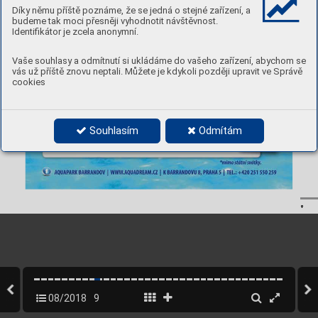
Díky němu příště poznáme, že se jedná o stejné zařízení, a
budeme tak moci přesněji vyhodnotit návštěvnost.
Identifikátor je zcela anonymní.
Vaše souhlasy a odmítnutí si ukládáme do vašeho zařízení, abychom se
vás už příště znovu neptali. Můžete je kdykoli později upravit ve Správě
cookies
J
AK
 ZÍSKA
T
 KAR
TU?

Souhlasím
Odmítám


9
08/2018
9