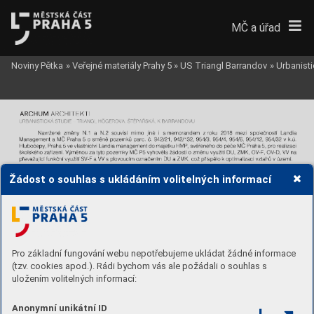
MČ a úřad
Noviny Pětka
»
Veřejné materiály Prahy 5
»
US Triangl Barrandov
»
Urbanisti
Žádost o souhlas s ukládáním volitelných informací
Pro základní fungování webu nepotřebujeme ukládat žádné informace
(tzv. cookies apod.). Rádi bychom vás ale požádali o souhlas s
uložením volitelných informací:
Anonymní unikátní ID