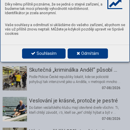
Díky němu příště poznáme, že se jedná o stejné zařízení, a
budeme tak moci přesněji vyhodnotit návštěvnost.
Číst
Stáhnout PDF
Identifikátor je zcela anonymní.
Nenechte si ujít
Vaše souhlasy a odmítnutí si ukládáme do vašeho zařízení, abychom se
vás už příště znovu neptali. Můžete je kdykoli později upravit ve Správě
cookies
Nádraží Smíchov je bezpečnější
Místo mezi vlakovým nádražím a autobusovým terminálem
je „úzkým hrdlem“, kde je pohyb chodců obzvlášť …
Souhlasím
Odmítám
07-08/2026
Skutečná „kriminálka Anděl“ působí …
Podle Policie České republiky lokalit, kde se policisté
pohybují tak intenzivně jako u Anděla, v metropoli mnoho …
07-08/2026
Veslování je krásné, protože je pestré
Do šaten veslařského klubu mají otevřené dveře všichni. Ti,
kteří chtějí závodit, i ti, kteří se „jen“ chtějí hýbat a být v …
07-08/2026