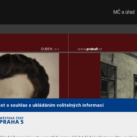
MČ a úřad
praha5
DUBEN
www
.
.cz  
/2025
st o souhlas s ukládáním volitelných informací