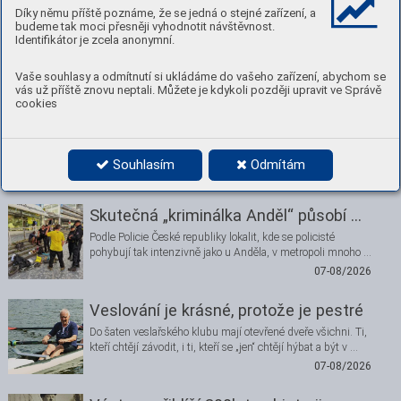
Díky němu příště poznáme, že se jedná o stejné zařízení, a
budeme tak moci přesněji vyhodnotit návštěvnost.
Číst
Stáhnout PDF
Identifikátor je zcela anonymní.
Nenechte si ujít
Vaše souhlasy a odmítnutí si ukládáme do vašeho zařízení, abychom se
vás už příště znovu neptali. Můžete je kdykoli později upravit ve Správě
cookies
Nádraží Smíchov je bezpečnější
Místo mezi vlakovým nádražím a autobusovým terminálem
je „úzkým hrdlem“, kde je pohyb chodců obzvlášť …
Souhlasím
Odmítám
07-08/2026
Skutečná „kriminálka Anděl“ působí …
Podle Policie České republiky lokalit, kde se policisté
pohybují tak intenzivně jako u Anděla, v metropoli mnoho …
07-08/2026
Veslování je krásné, protože je pestré
Do šaten veslařského klubu mají otevřené dveře všichni. Ti,
kteří chtějí závodit, i ti, kteří se „jen“ chtějí hýbat a být v …
07-08/2026